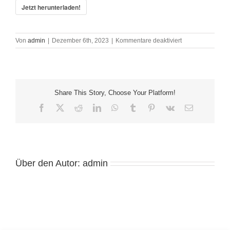
Jetzt herunterladen!
für
Von
admin
|
Dezember 6th, 2023
|
Kommentare deaktiviert
oehw_20_1-
3-
35
Share This Story, Choose Your Platform!
Facebook
X
Reddit
LinkedIn
WhatsApp
Tumblr
Pinterest
Vk
E-
Mail
Über den Autor:
admin